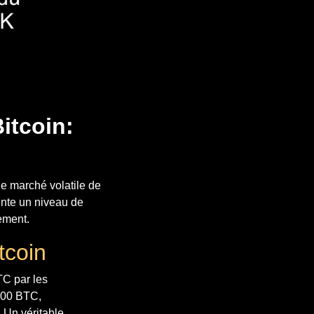
itcoin:
le marché volatile de
nte un niveau de
sement.
tcoin
TC par les
 000 BTC,
. Un véritable