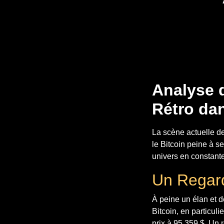
Analyse d
Rétro da
La scène actuelle d
le Bitcoin peine à s
univers en constante
Un Regard
À peine un élan et d
Bitcoin, en particul
prix à 95,359 $. Un 