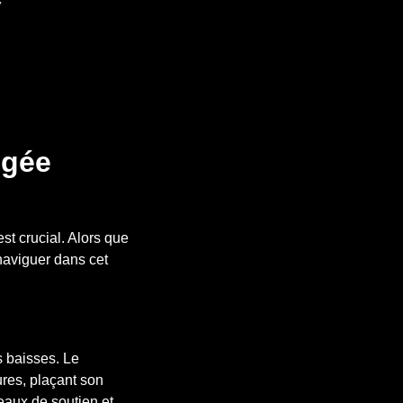
ngée
t crucial. Alors que
naviguer dans cet
s baisses. Le
ures, plaçant son
veaux de soutien et