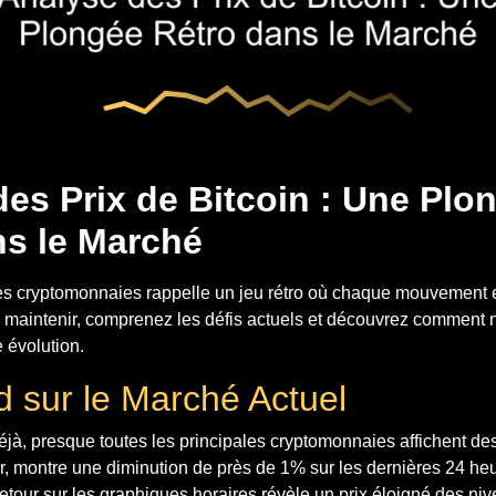
es Prix de Bitcoin : Une Plo
ns le Marché
es cryptomonnaies rappelle un jeu rétro où chaque mouvement es
e maintenir, comprenez les défis actuels et découvrez comment 
 évolution.
 sur le Marché Actuel
éjà, presque toutes les principales cryptomonnaies affichent de
ier, montre une diminution de près de 1% sur les dernières 24 he
retour sur les graphiques horaires révèle un prix éloigné des ni