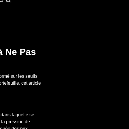
 à Ne Pas
ormé sur les seuils
tefeuille, cet article
 dans laquelle se
 la pression de
quée des prix.