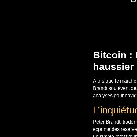
Bitcoin :
haussier
Alors que le marché 
Brandt soulèvent de
analyses pour navigu
L’inquiét
Peter Brandt, trader 
exprimé des réserves
un simple retest d’u