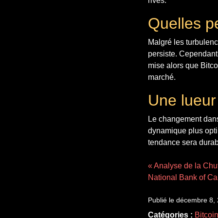
rivés.
Quelles p
Malgré les turbulenc
persiste. Cependant,
mise alors que Bitco
marché.
Une lueur
Le changement dans l
dynamique plus optimi
tendance sera durabl
« Analyse de la Chu
National Bank of C
Publié le décembre 8,
Catégories :
Bitcoi