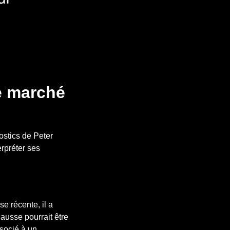
le marché
ostics de Peter
rpréter ses
se récente, il a
hausse pourrait être
ssocié à un