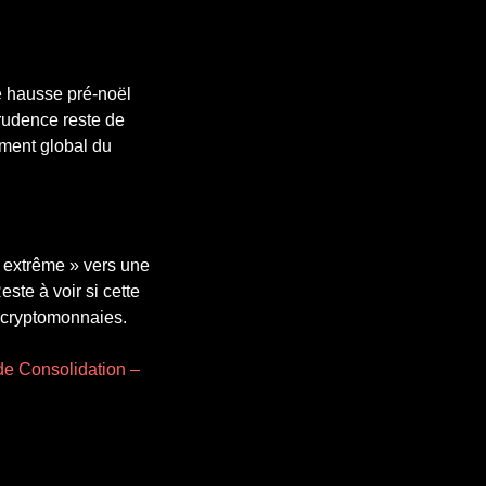
e hausse pré-noël
prudence reste de
iment global du
r extrême » vers une
ste à voir si cette
s cryptomonnaies.
 de Consolidation –