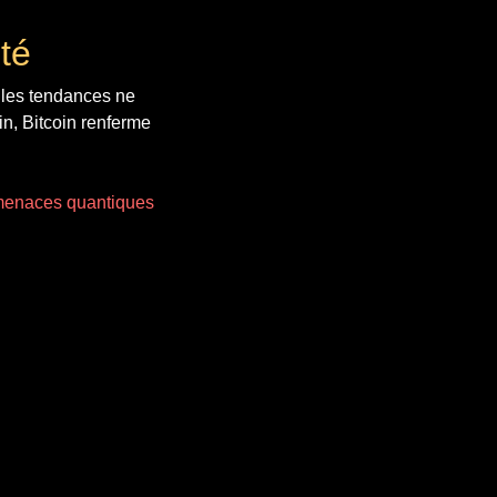
té
r les tendances ne
in, Bitcoin renferme
x menaces quantiques