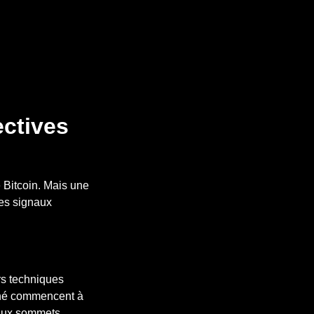
ectives
 Bitcoin. Mais une
les signaux
rs techniques
arché commencent à
eaux sommets.