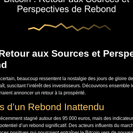
 Retour aux Sources et Persp
nd
ertain, beaucoup ressentent la nostalgie des jours de gloire de
aît, suscitant l’intérêt des investisseurs. Découvrons ensemble 
raient annoncer un retour à la prospérité.
s d’un Rebond Inattendu
a récemment stagné autour des 95 000 euros, mais des indicateu
e potentiel d’un rebond significatif. Des acteurs influents du m
ces positives qui pourraient entraîner le Bitcoin vers de nouv