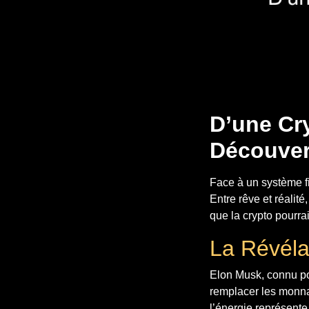
D’une Cr
Découvert
Face à un système fi
Entre rêve et réalit
que la crypto pourra
La Révélat
Elon Musk, connu po
remplacer les monnai
l’énergie représente