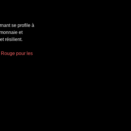
nant se profile à
a monnaie et
t résilient.
 Rouge pour les