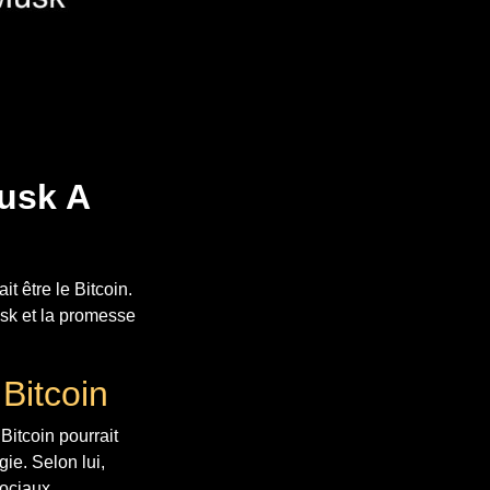
Musk A
t être le Bitcoin.
usk et la promesse
 Bitcoin
itcoin pourrait
ie. Selon lui,
sociaux.