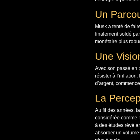
Un Parco
Musk a tenté de fai
finalement soldé par
monétaire plus robu
Une Visio
Avec son passé en p
résister à l’inflatio
d’argent, commence 
La Percep
Au fil des années, l
considérée comme nu
à des études révélant
absorber un volume 