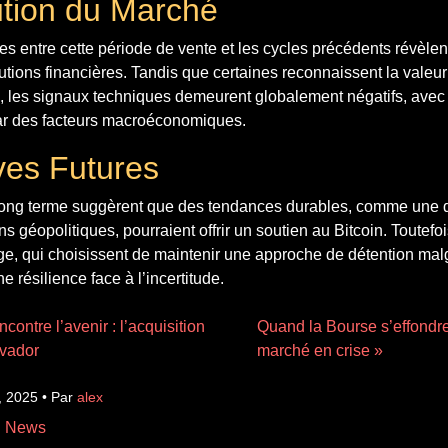
tion du Marché
es entre cette période de vente et les cycles précédents révèle
utions financières. Tandis que certaines reconnaissent la valeur 
s, les signaux techniques demeurent globalement négatifs, avec
ar des facteurs macroéconomiques.
ves Futures
long terme suggèrent que des tendances durables, comme une 
s géopolitiques, pourraient offrir un soutien au Bitcoin. Toutefoi
e, qui choisissent de maintenir une approche de détention malg
ne résilience face à l’incertitude.
ontre l’avenir : l’acquisition
Quand la Bourse s’effondre
lvador
marché en crise »
, 2025 • Par
alex
n News