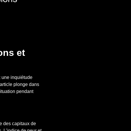
ons et
 une inquiétude
 article plonge dans
ituation pendant
e des capitaux de
. L’indice de peur et