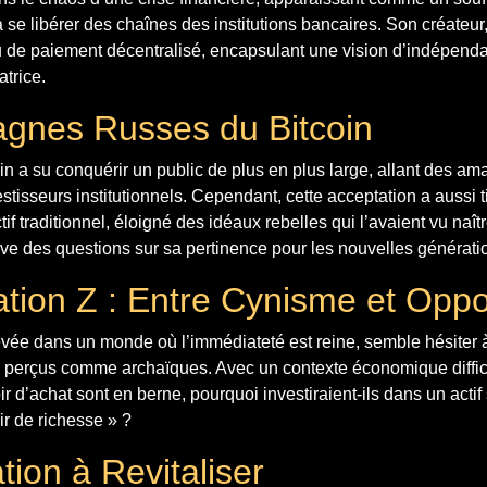
à se libérer des chaînes des institutions bancaires. Son créateu
 de paiement décentralisé, encapsulant une vision d’indépenda
atrice.
gnes Russes du Bitcoin
in a su conquérir un public de plus en plus large, allant des am
stisseurs institutionnels. Cependant, cette acceptation a aussi 
tif traditionnel, éloigné des idéaux rebelles qui l’avaient vu naît
ve des questions sur sa pertinence pour les nouvelles générati
tion Z : Entre Cynisme et Oppo
evée dans un monde où l’immédiateté est reine, semble hésiter
 perçus comme archaïques. Avec un contexte économique difficil
oir d’achat sont en berne, pourquoi investiraient-ils dans un acti
r de richesse » ?
ion à Revitaliser