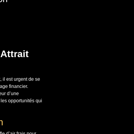
Attrait
 il est urgent de se
ge financier.
cœur d’une
 les opportunités qui
n
e d’air frais pour