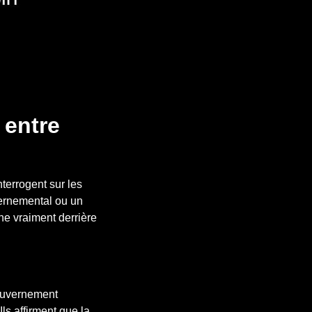
 entre
terrogent sur les
vernemental ou un
he vraiment derrière
gouvernement
ls affirment que la