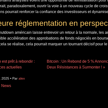
rtains analystes voient une opportunité de réinitialisation pour 
ait, paradoxalement, ouvrir la voie à un nouveau cycle de crois
ns pourrait renforcer la confiance des investisseurs et dynamis
eure réglementation en perspec
shutdown américain laisse entrevoir un retour à la normale, les 
ble accélération des approbations de fonds négociés en bourse
ela se réalise, cela pourrait marquer un tournant décisif pour le
 est prêt à rebondir :
Bitcoin : Un Rebond de 5 % Annonce-
es actuelles
Deux Résistances à Surmonter ! »
, 2025 • Par
alex
n News