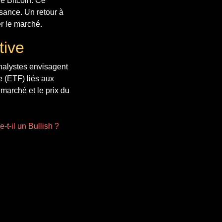
le Bitcoin. Ce
sance. Un retour à
er le marché.
tive
analystes envisagent
 (ETF) liés aux
 marché et le prix du
t-il un Bullish ?