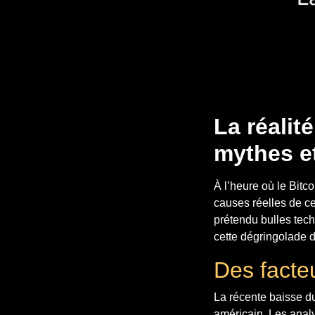
La réalit
mythes et
À l’heure où le Bitc
causes réelles de c
prétendu bulles tech
cette dégringolade 
Des facteu
La récente baisse d
américain. Les analys