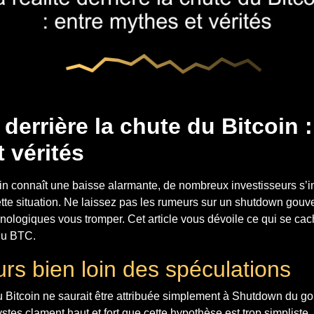
é derrière la chute du Bitcoin :
 vérités
oin connaît une baisse alarmante, de nombreux investisseurs s’in
ette situation. Ne laissez pas les rumeurs sur un shutdown gou
nologiques vous tromper. Cet article vous dévoile ce qui se cac
du BTC.
rs bien loin des spéculations
u Bitcoin ne saurait être attribuée simplement à Shutdown du 
tes clament haut et fort que cette hypothèse est trop simpliste. I