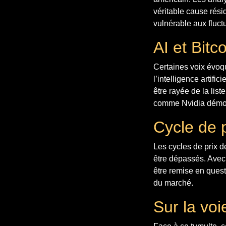
véritable cause résid
vulnérable aux fluct
AI et Bit
Certaines voix évoq
l’intelligence artifi
être rayée de la list
comme Nvidia démon
Cycle de p
Les cycles de prix d
être dépassés. Avec l
être remise en quest
du marché.
Sur la voi