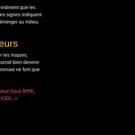
 estiment que les
des signes indiquent
 émerger au milieu
eurs
r les risques,
urrait bien devenir
monnaie ne font que
endue Sous $95K,
 HODL. »