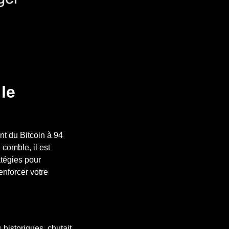
le
nt du Bitcoin à 94
comble, il est
atégies pour
enforcer votre
historiques, chutait