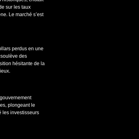
de sur les taux
ène. Le marché s’est
ollars perdus en une
A soulève des
sition hésitante de la
ieux.
u gouvernement
les, plongeant le
 les investisseurs