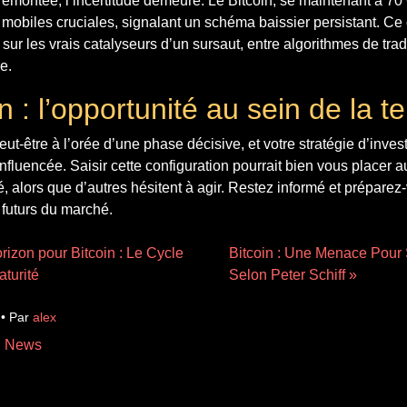
emontée, l’incertitude demeure. Le Bitcoin, se maintenant à 70 
obiles cruciales, signalant un schéma baissier persistant. Ce
sur les vrais catalyseurs d’un sursaut, entre algorithmes de trad
e.
 : l’opportunité au sein de la 
eut-être à l’orée d’une phase décisive, et votre stratégie d’inve
influencée. Saisir cette configuration pourrait bien vous placer 
 alors que d’autres hésitent à agir. Restez informé et préparez-
futurs du marché.
rizon pour Bitcoin : Le Cycle
Bitcoin : Une Menace Pour 
turité
Selon Peter Schiff »
 • Par
alex
n News