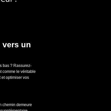
: vers un
lus bas ? Rassurez-
nt comme le véritable
 et optimiser vos
son chemin demeure
n supplémentaire