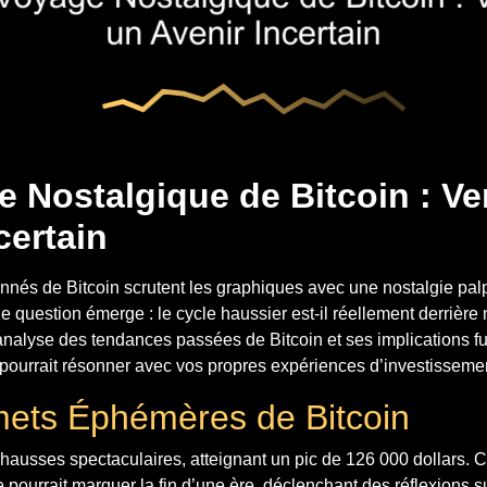
 Nostalgique de Bitcoin : Ve
certain
onnés de Bitcoin scrutent les graphiques avec une nostalgie pal
question émerge : le cycle haussier est-il réellement derrière 
nalyse des tendances passées de Bitcoin et ses implications fut
 pourrait résonner avec vos propres expériences d’investisseme
ets Éphémères de Bitcoin
hausses spectaculaires, atteignant un pic de 126 000 dollars. 
 pourrait marquer la fin d’une ère, déclenchant des réflexions su