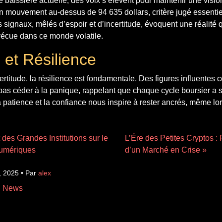
baissière actuelle, des voix s’élèvent pour maintenir une visio
n mouvement au-dessus de 94 635 dollars, critère jugé essentie
signaux, mêlés d’espoir et d’incertitude, évoquent une réalité
vécue dans ce monde volatile.
 et Résilience
ertitude, la résilience est fondamentale. Des figures influente
 pas céder à la panique, rappelant que chaque cycle boursier a 
la patience et la confiance nous inspire à rester ancrés, même l
 des Grandes Institutions sur le
L’Ére des Petites Cryptos :
Numériques
d’un Marché en Crise »
, 2025 • Par
alex
n News