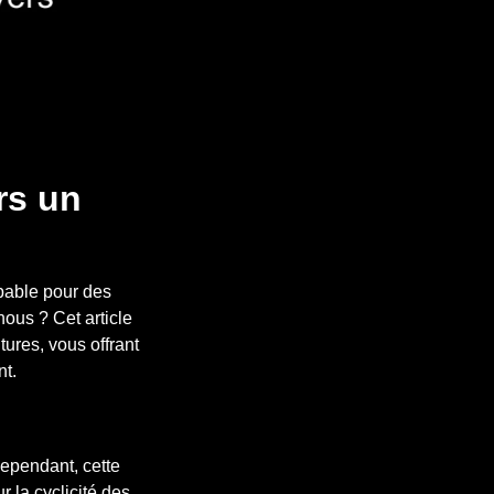
rs un
pable pour des
nous ? Cet article
ures, vous offrant
nt.
Cependant, cette
r la cyclicité des