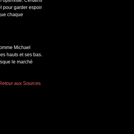
n optimiste. Certains
l pour garder espoir
 que chaque
s comme Michael
ses hauts et ses bas.
orsque le marché
 Retour aux Sources