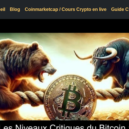
eil
Blog
Coinmarketcap / Cours Crypto en live
Guide C