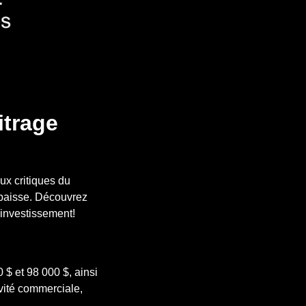
itrage
x critiques du
 baisse. Découvrez
’investissement!
 $ et 98 000 $, ainsi
ivité commerciale,