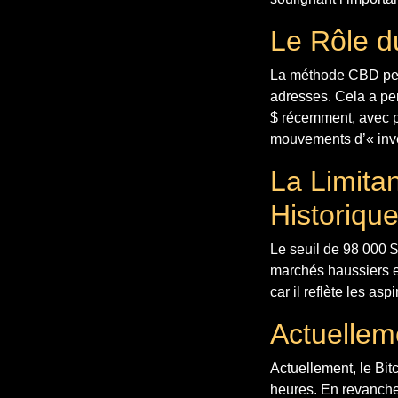
Le Rôle d
La méthode CBD perme
adresses. Cela a pe
$ récemment, avec p
mouvements d’« inve
La Limita
Historiqu
Le seuil de 98 000 $ 
marchés haussiers et
car il reflète les as
Actuellem
Actuellement, le Bit
heures. En revanche,