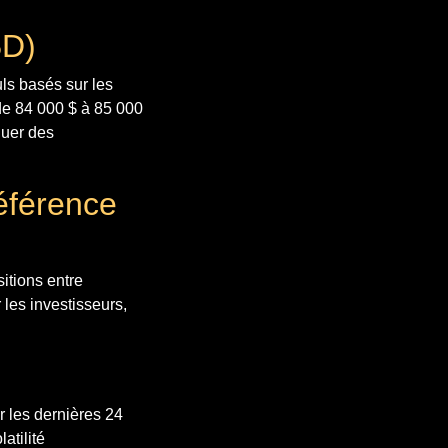
BD)
uls basés sur les
de 84 000 $ à 85 000
quer des
éférence
sitions entre
 les investisseurs,
r les dernières 24
atilité