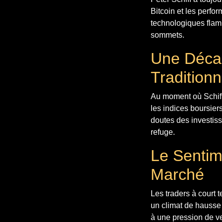
Bitcoin et les perfo
technologiques flamb
sommets.
Une Décal
Traditionn
Au moment où Schiff a
les indices boursier
doutes des investiss
refuge.
Le Sentim
Marché
Les traders à court 
un climat de hausse 
à une pression de ve