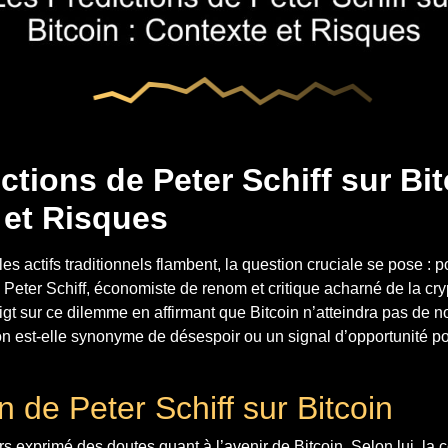
ctions de Peter Schiff sur Bit
 et Risques
s actifs traditionnels flambent, la question cruciale se pose : p
? Peter Schiff, économiste de renom et critique acharné de la c
oigt sur ce dilemme en affirmant que Bitcoin n’atteindra pas de
on est-elle synonyme de désespoir ou un signal d’opportunité po
n de Peter Schiff sur Bitcoin
rs exprimé des doutes quant à l’avenir de Bitcoin. Selon lui, la c