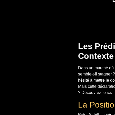
Les Prédi
Contexte
Dans un marché où le
semble-t-il stagner 
hésité à mettre le d
Mais cette déclarati
? Découvrez-le ici.
La Positio
Peter Schiff a toujou