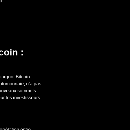
coin :
ourquoi Bitcoin
ryptomonnaie, n’a pas
 nouveaux sommets.
ur les investisseurs
orrélation entre