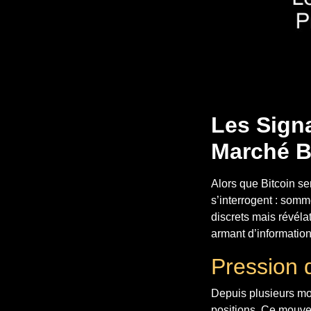
Les Sign
Marché Ba
Alors que Bitcoin s
s’interrogent : som
discrets mais révéla
armant d’information
Pression 
Depuis plusieurs moi
positions. Ce mouvem