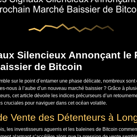
aux Silencieux Annonçant le 
issier de Bitcoin
emble sur le point d’entamer une phase délicate, nombreux sont
mes-nous à l’aube d’un nouveau marché baissier ? Grâce à plus
teurs, cet article dévoile les indices précurseurs d’un retournem
s cruciales pour naviguer dans cet océan volatile.
de Vente des Détenteurs à Lon
s, les investisseurs aguerris et les baleines de Bitcoin commen
ent alarmant s’accélère alors que la pression de vente semble c