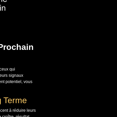
Prochain
 ceux qui
ieurs signaux
ent potentiel, vous
g Terme
cent à réduire leurs
roître, résultat