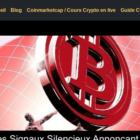
eil
Blog
Coinmarketcap / Cours Crypto en live
Guide C