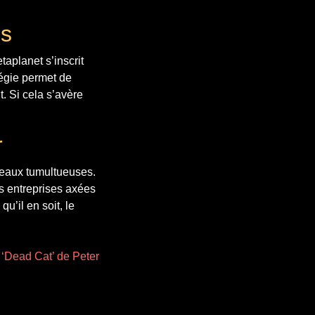
es
taplanet s’inscrit
tégie permet de
t. Si cela s’avère
r
 eaux tumultueuses.
es entreprises axées
u’il en soit, le
u ‘Dead Cat’ de Peter