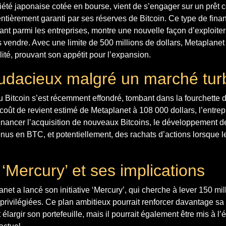
été japonaise cotée en bourse, vient de s’engager sur un prêt 
 entièrement garanti par ses réserves de Bitcoin. Ce type de fin
ant parmi les entreprises, montre une nouvelle façon d’exploiter 
vendre. Avec une limite de 500 millions de dollars, Metaplanet 
ilité, prouvant son appétit pour l’expansion.
udacieux malgré un marché tur
u Bitcoin s’est récemment effondré, tombant dans la fourchette 
oût de revient estimé de Metaplanet à 108 000 dollars, l’entre
à financer l’acquisition de nouveaux Bitcoins, le développement de
nus en BTC, et potentiellement, des rachats d’actions lorsque l
ve ‘Mercury’ et ses implications
net a lancé son initiative ‘Mercury’, qui cherche à lever 150 mil
 privilégiées. Ce plan ambitieux pourrait renforcer davantage sa 
élargir son portefeuille, mais il pourrait également être mis à l’