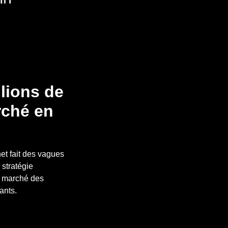
llions de
rché en
et fait des vagues
 stratégie
le marché des
ants.