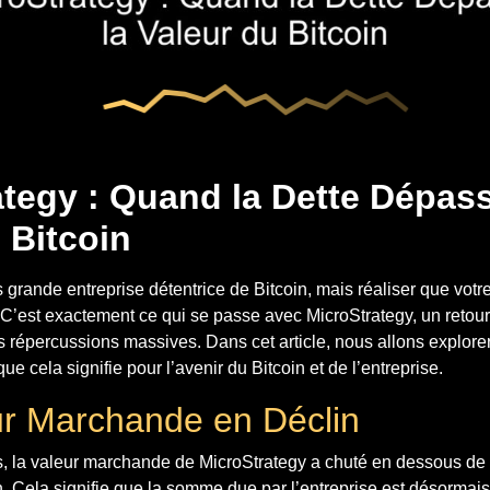
tegy : Quand la Dette Dépass
 Bitcoin
s grande entreprise détentrice de Bitcoin, mais réaliser que votr
. C’est exactement ce qui se passe avec MicroStrategy, un retou
es répercussions massives. Dans cet article, nous allons explorer
que cela signifie pour l’avenir du Bitcoin et de l’entreprise.
r Marchande en Déclin
s, la valeur marchande de MicroStrategy a chuté en dessous de 
n. Cela signifie que la somme due par l’entreprise est désormai