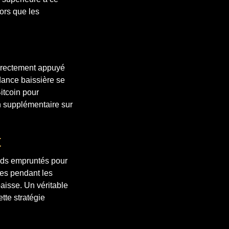
ors que les
directement appuyé
ndance baissière se
Bitcoin pour
n supplémentaire sur
t
nds empruntés pour
les pendant les
aisse. Un véritable
tte stratégie