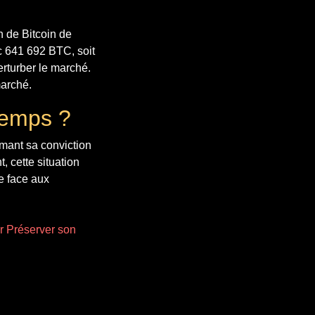
n de Bitcoin de
ec 641 692 BTC, soit
erturber le marché.
marché.
Temps ?
rmant sa conviction
, cette situation
se face aux
ur Préserver son