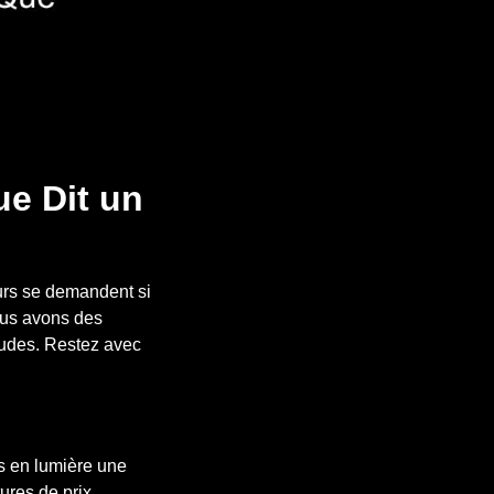
ue Dit un
urs se demandent si
ous avons des
itudes. Restez avec
is en lumière une
tures de prix