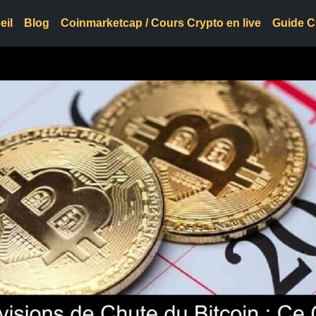
eil
Blog
Coinmarketcap / Cours Crypto en live
Guide C