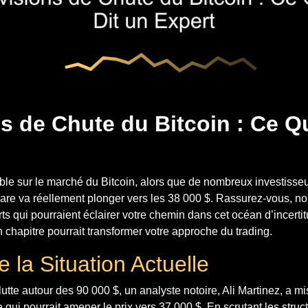
s de Chute du Bitcoin : Ce Q
able sur le marché du Bitcoin, alors que de nombreux investisse
are va réellement plonger vers les 38 000 $. Rassurez-vous, n
ts qui pourraient éclairer votre chemin dans cet océan d’incert
n chapitre pourrait transformer votre approche du trading.
 la Situation Actuelle
 lutte autour des 90 000 $, un analyste notoire, Ali Martinez, a m
e qui pourrait amener le prix vers 37 000 $. En scrutant les struc