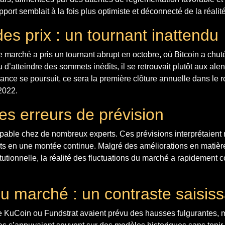
ort semblait à la fois plus optimiste et déconnecté de la réali
es prix : un tournant inattendu
marché a pris un tournant abrupt en octobre, où Bitcoin a chut
vu d’atteindre des sommets inédits, il se retrouvait plutôt aux al
ndance se poursuit, ce sera la première clôture annuelle dans le 
2022.
es erreurs de prévision
lpable chez de nombreux experts. Ces prévisions interprétaient
nts en une montée continue. Malgré des améliorations en matièr
itutionnelle, la réalité des fluctuations du marché a rapidement 
du marché : un contraste saisiss
KuCoin ou Fundstrat avaient prévu des hausses fulgurantes, m