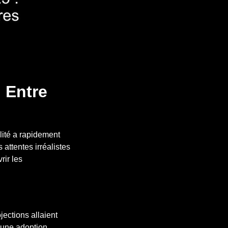
: Entre
lité a rapidement
 attentes irréalistes
rir les
jections allaient
t une adoption