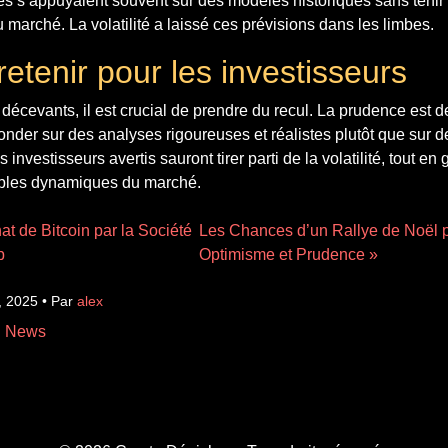
yses s’appuyaient souvent sur des modèles historiques sans teni
marché. La volatilité a laissé ces prévisions dans les limbes.
etenir pour les investisseurs
 décevants, il est crucial de prendre du recul. La prudence est de
fonder sur des analyses rigoureuses et réalistes plutôt que sur d
s investisseurs avertis sauront tirer parti de la volatilité, tout en
itables dynamiques du marché.
at de Bitcoin par la Société
Les Chances d’un Rallye de Noël po
p
Optimisme et Prudence »
, 2025 • Par
alex
n News