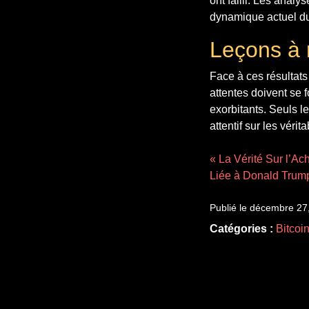
ont failli. Les anal
dynamique actuel du 
Leçons à r
Face à ces résultats
attentes doivent se 
exorbitants. Seuls le
attentif sur les vér
« La Vérité Sur l’Ach
Liée à Donald Trum
Publié le décembre 27
Catégories :
Bitcoi