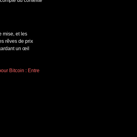
r compte du contexte
 mise, et les
es rêves de prix
 gardant un œil
ur Bitcoin : Entre