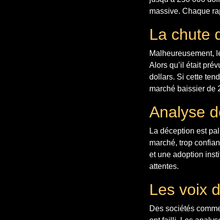
massive. Chaque rapp
La chute d
Malheureusement, le 
Alors qu’il était pré
dollars. Si cette te
marché baissier de 
Analyse d
La déception est pa
marché, trop confia
et une adoption inst
attentes.
Les voix 
Des sociétés comme 