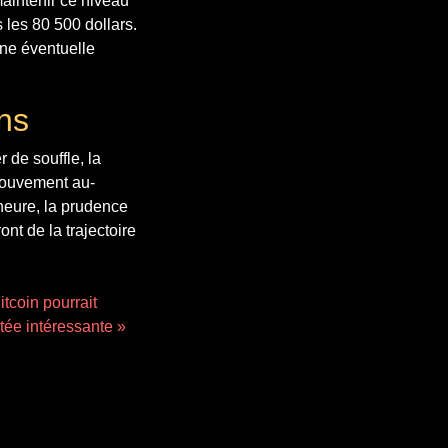
maintenir ce niveau
 les 80 500 dollars.
une éventuelle
ens
 de souffle, la
mouvement au-
heure, la prudence
nt de la trajectoire
itcoin pourrait
ée intéressante »