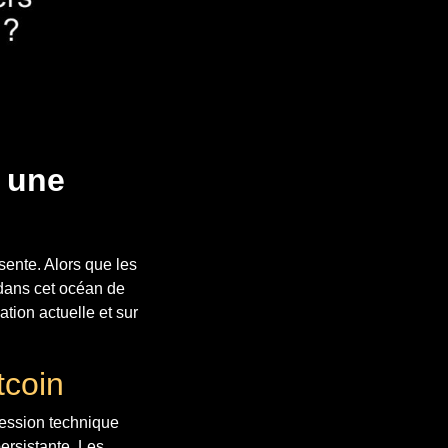
s une
sente. Alors que les
 dans cet océan de
ation actuelle et sur
tcoin
ression technique
ersistante. Les