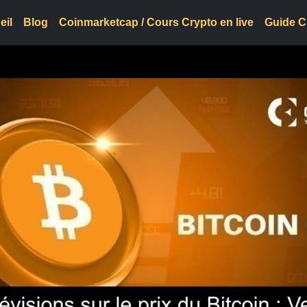
eil
Blog
Coinmarketcap / Cours Crypto en live
Guide C