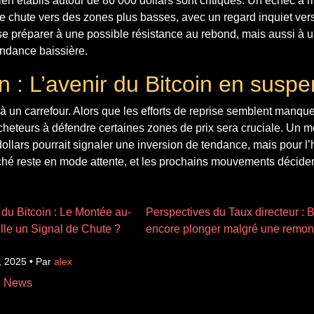
en établis autour de 86 000 dollars sont critiques. Un échec à 
ne chute vers des zones plus basses, avec un regard inquiet vers
se préparer à une possible résistance au rebond, mais aussi à 
endance baissière.
n : L’avenir du Bitcoin en susp
 à un carrefour. Alors que les efforts de reprise semblent manquer
cheteurs à défendre certaines zones de prix sera cruciale. Un 
llars pourrait signaler une inversion de tendance, mais pour l’
hé reste en mode attente, et les prochains mouvements décidero
 du Bitcoin : Le Montée au-
Perspectives du Taux directeur : B
lle un Signal de Chute ?
encore plonger malgré une remont
, 2025 • Par
alex
n News