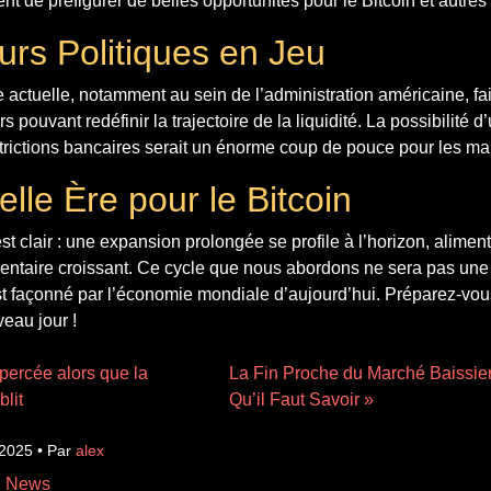
nt de préfigurer de belles opportunités pour le Bitcoin et autres
urs Politiques en Jeu
ue actuelle, notamment au sein de l’administration américaine, fa
ouvant redéfinir la trajectoire de la liquidité. La possibilité d
trictions bancaires serait un énorme coup de pouce pour les ma
lle Ère pour le Bitcoin
st clair : une expansion prolongée se profile à l’horizon, aliment
entaire croissant. Ce cycle que nous abordons ne sera pas une 
st façonné par l’économie mondiale d’aujourd’hui. Préparez-vous
eau jour !
 percée alors que la
La Fin Proche du Marché Baissier
blit
Qu’il Faut Savoir »
 2025 • Par
alex
n News