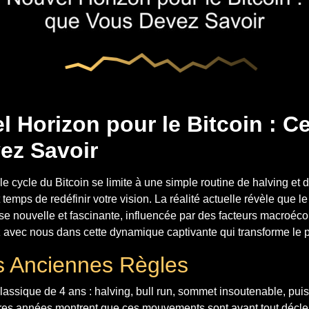
 Horizon pour le Bitcoin : C
ez Savoir
e cycle du Bitcoin se limite à une simple routine de halving et 
t temps de redéfinir votre vision. La réalité actuelle révèle que l
se nouvelle et fascinante, influencée par des facteurs macroé
 avec nous dans cette dynamique captivante qui transforme le p
s Anciennes Règles
assique de 4 ans : halving, bull run, sommet insoutenable, pui
res années montrent que ces mouvements sont avant tout décl