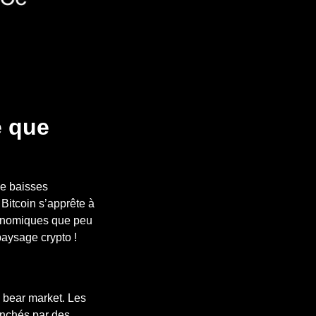
e que
de baisses
e Bitcoin s’apprête à
conomiques que peu
aysage crypto !
s bear market. Les
enchés par des