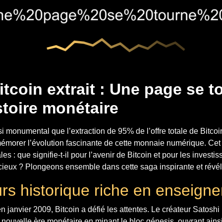
tcoin extrait : Une page se t
stoire monétaire
 monumental que l’extraction de 95% de l’offre totale de Bitcoin 
mémorer l’évolution fascinante de cette monnaie numérique. Ce
es : que signifie-t-il pour l’avenir de Bitcoin et pour les investis
cieux ? Plongeons ensemble dans cette saga inspirante et révéla
rs historique riche en enseign
n janvier 2009, Bitcoin a défié les attentes. Le créateur Satos
 nouvelle ère monétaire en minant le bloc génesis, ouvrant ainsi