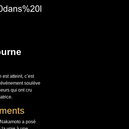
ourne
est atteint, c’est
t événement soulève
seurs qui ont cru
trice.
ements
hi Nakamoto a posé
 la voie à une