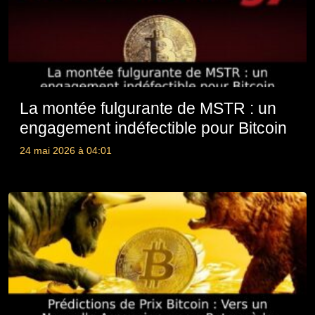
La montée fulgurante de MSTR : un
engagement indéfectible pour Bitcoin
24 mai 2026 à 04:01