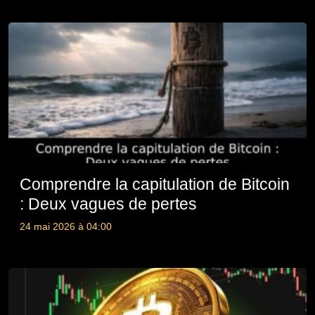
Comprendre la capitulation de Bitcoin
: Deux vagues de pertes
24 mai 2026 à 04:00