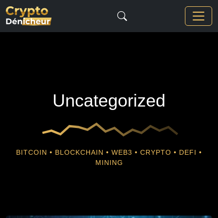
Uncategorized
BITCOIN • BLOCKCHAIN • WEB3 • CRYPTO • DEFI •
MINING