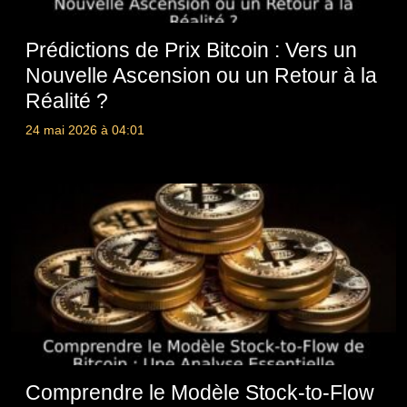
Prédictions de Prix Bitcoin : Vers un
Nouvelle Ascension ou un Retour à la
Réalité ?
24 mai 2026 à 04:01
Comprendre le Modèle Stock-to-Flow