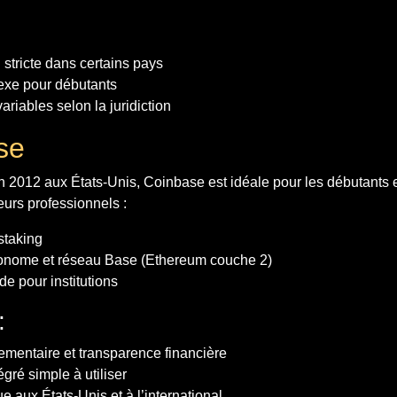
stricte dans certains pays
exe pour débutants
variables selon la juridiction
se
2012 aux États-Unis, Coinbase est idéale pour les débutants 
eurs professionnels :
staking
utonome et réseau Base (Ethereum couche 2)
e pour institutions
:
ementaire et transparence financière
gré simple à utiliser
 aux États-Unis et à l’international