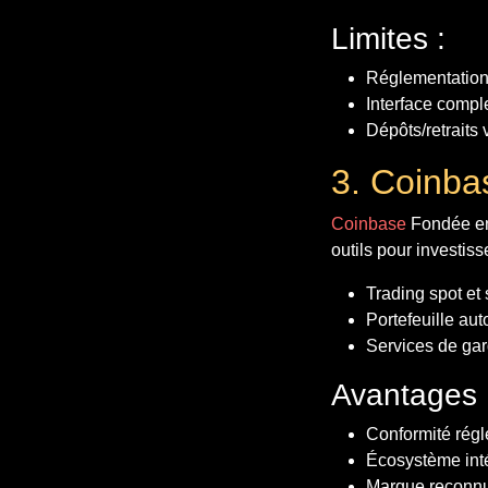
Limites :
Réglementation 
Interface compl
Dépôts/retraits 
3. Coinba
Coinbase
Fondée en 
outils pour investiss
Trading spot et 
Portefeuille a
Services de gard
Avantages 
Conformité régl
Écosystème inté
Marque reconnue