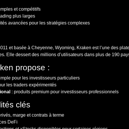
imples et compétitifs
rading plus larges
ités avancées pour les stratégies complexes
11 et basée à Cheyenne, Wyoming, Kraken est l’une des plate
ies. Elle dessert des millions d’utilisateurs dans plus de 190 pay
ken propose :
imple pour les investisseurs particuliers
our les traders expérimentés
ional
: produits premium pour investisseurs professionnels
ités clés
rivés, marge et contrats à terme
ices DeFi
actions et xStocks disponibles pour certaines régions