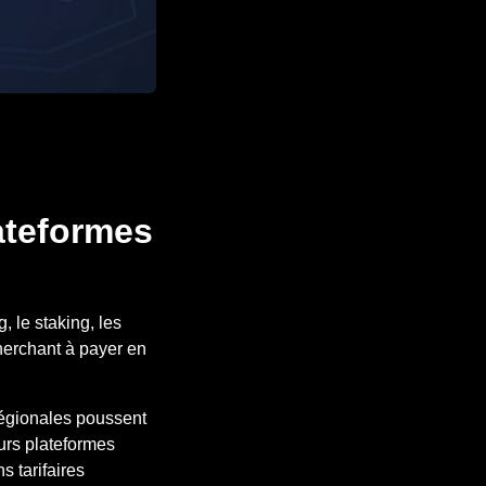
lateformes
 le staking, les
 cherchant à payer en
 régionales poussent
eurs plateformes
s tarifaires