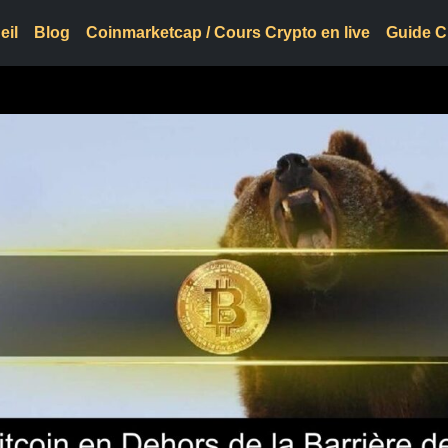
eil
Blog
Coinmarketcap / Cours Crypto en live
Guide C