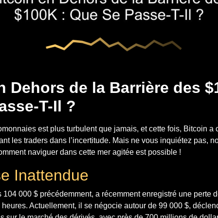
n Dehors de la Barrière des $
sse-T-Il ?
onnaies est plus turbulent que jamais, et cette fois, Bitcoin a 
ant les traders dans l’incertitude. Mais ne vous inquiétez pas, n
omment naviguer dans cette mer agitée est possible !
e Inattendue
 les 104 000 $ précédemment, a récemment enregistré une perte 
heures. Actuellement, il se négocie autour de 99 000 $, déclen
s sur le marché des dérivés, avec près de 700 millions de dolla