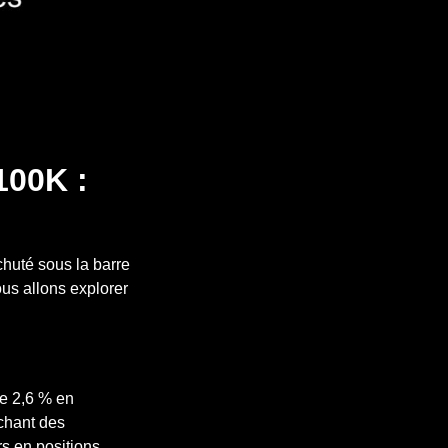
100K :
chuté sous la barre
ous allons explorer
de 2,6 % en
chant des
rs en positions