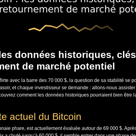
 les données historiques, clé
ment de marché potentiel
flirte avec la barre des 70 000 $, la question de sa stabilité se
 rasoir, et chaque investisseur se demande : allons-nous assiste
ouvrez comment les données historiques pourraient bien être l
e actuel du Bitcoin
onnaie phare, est actuellement évaluée autour de 69 000 $. Aprè
rix a chuté jusqu’à 60 000 $, il semble entrer dans une phase de