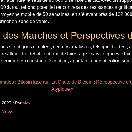
at, atteindre le seuil de 90 000 $ semble délicat. Avec un suppor
00 $, tout rebond potentiel rencontrera des résistances signific
a moyenne mobile de 50 semaines, en s’élevant près de 102 868 
ormer en zone de vente.
 des Marchés et Perspectives d
ons sceptiques circulent, certains analystes, tels que TraderT, 
re atteint. Le débat continue de faire rage, mais ce qui est clair
demeure en constante évolution, appelant à une attention sou
nnaies : Bitcoin face au
La Chute de Bitcoin : Rétrospective d
Atypique »
, 2025 • Par
alex
n News