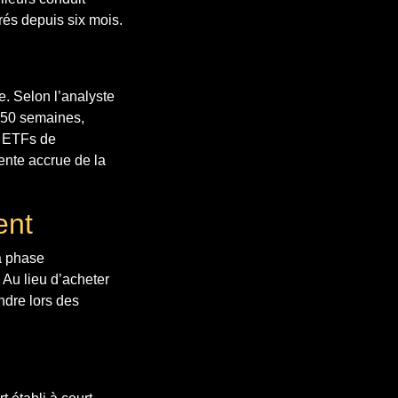
rés depuis six mois.
. Selon l’analyste
 50 semaines,
s ETFs de
nte accrue de la
ent
a phase
 Au lieu d’acheter
ndre lors des