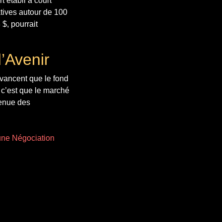
t établi à court
atives autour de 100
$, pourrait
’Avenir
avancent que le fond
, c’est que le marché
tenue des
’une Négociation