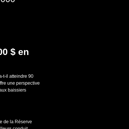
00 $ en
t-il atteindre 90
ffre une perspective
aux baissiers
ve de la Réserve
lleurs conduit