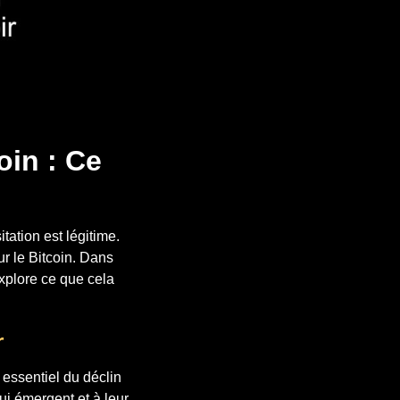
oin : Ce
ation est légitime.
ur le Bitcoin. Dans
explore ce que cela
r
essentiel du déclin
i émergent et à leur