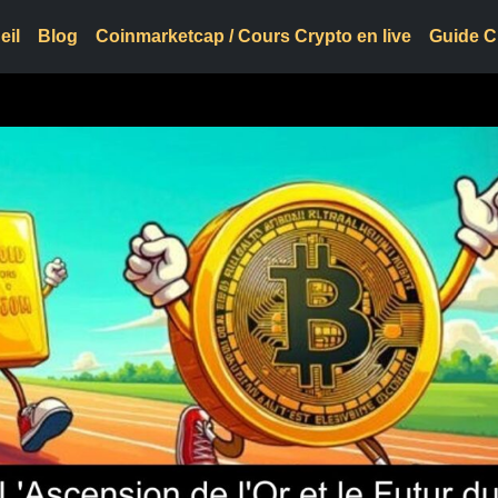
eil
Blog
Coinmarketcap / Cours Crypto en live
Guide C