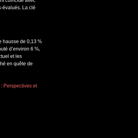
ent coïncidé avec
-évalués. La clé
ère hausse de 0,13 %
huté d’environ 6 %,
tuel et les
ché en quête de
 : Perspectives et