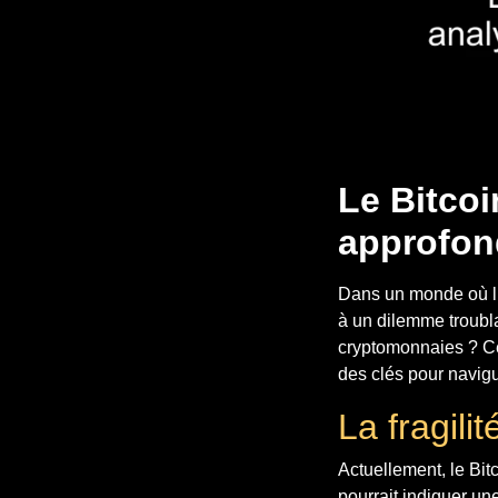
Le Bitcoi
approfon
Dans un monde où l’
à un dilemme troubla
cryptomonnaies ? Cet
des clés pour navigu
La fragili
Actuellement, le Bit
pourrait indiquer une