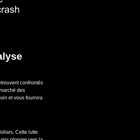
alyse
trouvent confrontés
e marché des
oin et vous fournira
llars. Cette lutte
 prix plonger vers la