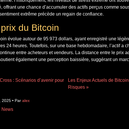
 terme. Historiquement, les niveaux de stress extrême ont souv
, offrant une chance d’accumuler des actifs perçus comme sous
 sentiment extrême précède un regain de confiance.
 prix du Bitcoin
coin évolue autour de 95 973 dollars, ayant enregistré une lég
es 24 heures. Toutefois, sur une base hebdomadaire, l’actif a c
ontinue entre acheteurs et vendeurs. La distance entre le prix ac
utient également une perception baissière, suggérant un mar
Cross : Scénarios d’avenir pour
Les Enjeux Actuels de Bitcoin
Risques »
, 2025 • Par
alex
n News