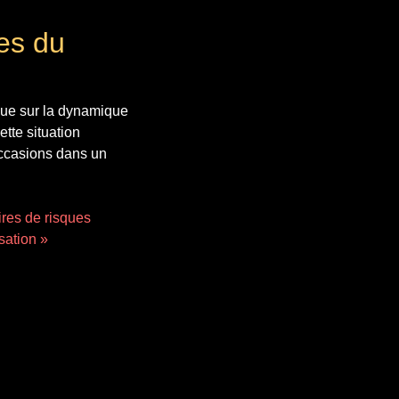
des du
que sur la dynamique
ette situation
 occasions dans un
ires de risques
isation »