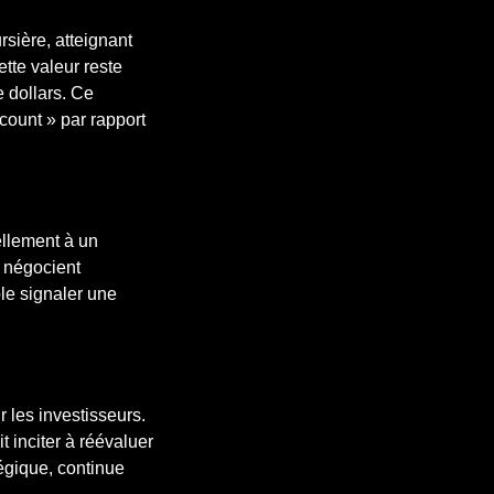
sière, atteignant
ette valeur reste
e dollars. Ce
count » par rapport
ellement à un
e négocient
le signaler une
 les investisseurs.
 inciter à réévaluer
tégique, continue