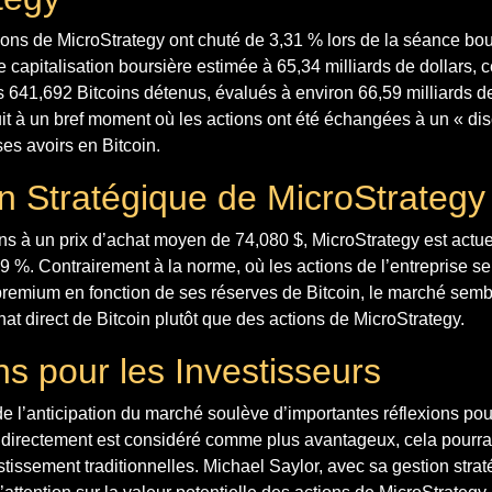
ns de MicroStrategy ont chuté de 3,31 % lors de la séance bour
 capitalisation boursière estimée à 65,34 milliards de dollars, c
es 641,692 Bitcoins détenus, évalués à environ 66,59 milliards d
 à un bref moment où les actions ont été échangées à un « dis
ses avoirs en Bitcoin.
on Stratégique de MicroStrategy
ns à un prix d’achat moyen de 74,080 $, MicroStrategy est actu
9 %. Contrairement à la norme, où les actions de l’entreprise s
remium en fonction de ses réserves de Bitcoin, le marché semb
hat direct de Bitcoin plutôt que des actions de MicroStrategy.
ns pour les Investisseurs
l’anticipation du marché soulève d’importantes réflexions pour
n directement est considéré comme plus avantageux, cela pourrait
estissement traditionnelles. Michael Saylor, avec sa gestion stra