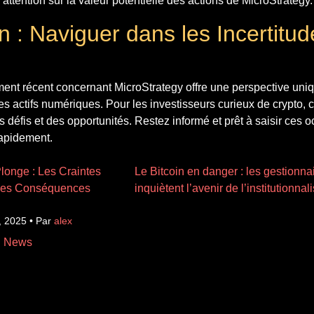
’attention sur la valeur potentielle des actions de MicroStrategy.
n : Naviguer dans les Incertitu
ent récent concernant MicroStrategy offre une perspective uni
les actifs numériques. Pour les investisseurs curieux de crypto, c
es défis et des opportunités. Restez informé et prêt à saisir ces
apidement.
longe : Les Craintes
Le Bitcoin en danger : les gestionna
e ses Conséquences
inquiètent l’avenir de l’institutionnal
, 2025 • Par
alex
n News