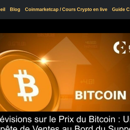
eil
Blog
Coinmarketcap / Cours Crypto en live
Guide C