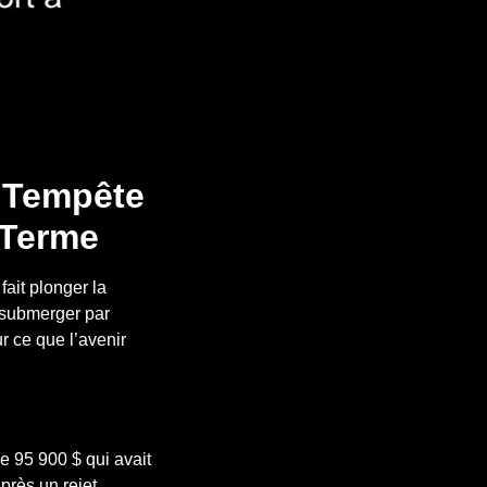
e Tempête
 Terme
ait plonger la
 submerger par
ur ce que l’avenir
e 95 900 $ qui avait
près un rejet