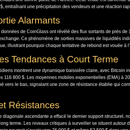
, entraînant une précipitation des vendeurs et une réaction ra
ortie Alarmants
 données de CoinGlass ont révélé des flux sortants de près de 
o-exchange. Ce phénomène de sorties massives de liquidités in
sque, illustrant pourquoi chaque tentative de rebond est vouée à l
es Tendances à Court Terme
idiens montrent une dynamique baissière claire, avec Bitcoin i
es 116 800 $. Les moyennes mobiles exponentielles (EMA) à 20,
rné vers le bas, signalant une zone de résistance établie qui com
et Résistances
ne diagonale ascendante a effacé le dernier support structurel, n
long terme. Les niveaux critiques à surveiller se situent autour 