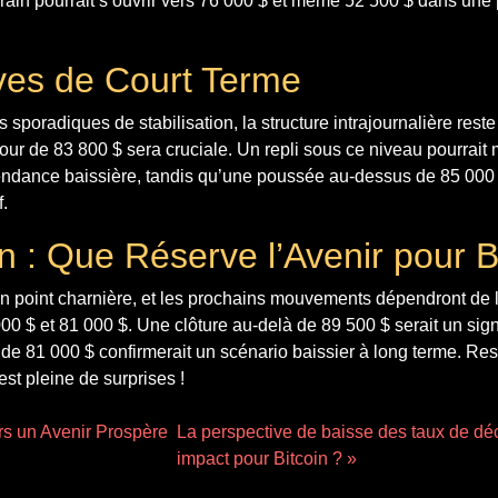
errain pourrait s’ouvrir vers 76 000 $ et même 52 500 $ dans une
ves de Court Terme
 sporadiques de stabilisation, la structure intrajournalière reste 
ur de 83 800 $ sera cruciale. Un repli sous ce niveau pourrait
endance baissière, tandis qu’une poussée au-dessus de 85 000 $ 
f.
n : Que Réserve l’Avenir pour B
un point charnière, et les prochains mouvements dépendront de 
00 $ et 81 000 $. Une clôture au-delà de 89 500 $ serait un si
de 81 000 $ confirmerait un scénario baissier à long terme. Reste
est pleine de surprises !
ers un Avenir Prospère
La perspective de baisse des taux de dé
impact pour Bitcoin ? »