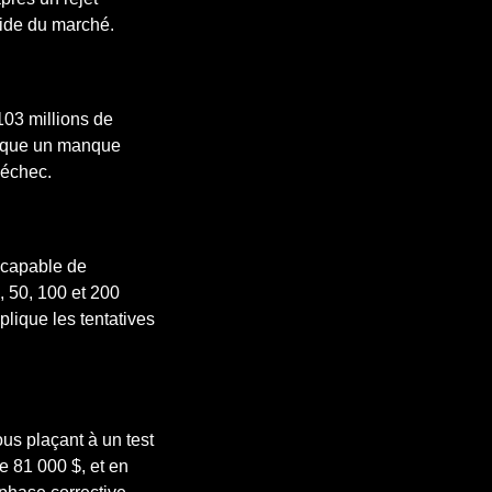
pide du marché.
103 millions de
dique un manque
’échec.
ncapable de
 50, 100 et 200
plique les tentatives
ous plaçant à un test
de 81 000 $, et en