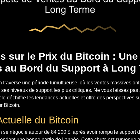
s sur le Prix du Bitcoin : Un
s au Bord du Support à Long
 traverse une période tumultueuse, où les ventes massives ont f
 ses niveaux de support les plus critiques. Ne vous laissez pas
rticle déchiffre les tendances actuelles et offre des perspectives s
r Bitcoin.
Actuelle du Bitcoin
n se négocie autour de 84 200 $, après avoir rompu le support d
endant une bonne partie de l’année. Cette chute est survenue a