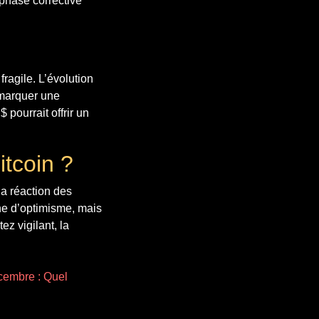
 phase corrective
fragile. L’évolution
 marquer une
pourrait offrir un
itcoin ?
la réaction des
gne d’optimisme, mais
z vigilant, la
cembre : Quel