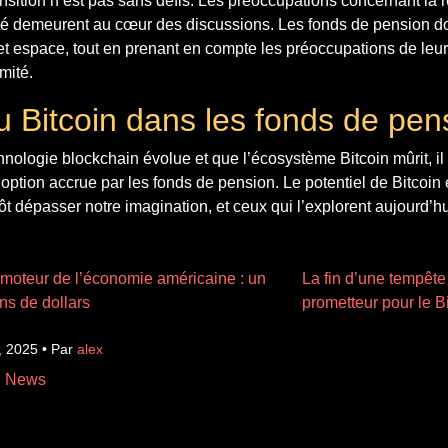
nsition n’est pas sans défis. Les préoccupations concernant la 
ilité demeurent au cœur des discussions. Les fonds de pension d
 espace, tout en prenant en compte les préoccupations de leu
mité.
u Bitcoin dans les fonds de pen
nologie blockchain évolue et que l’écosystème Bitcoin mûrit, il
ption accrue par les fonds de pension. Le potentiel de Bitcoin 
ôt dépasser notre imagination, et ceux qui l’explorent aujourd’hui
moteur de l’économie américaine : un
La fin d’une tempête 
ons de dollars
prometteur pour le B
, 2025 • Par
alex
n News