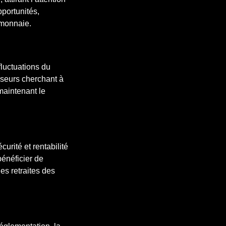
pportunités,
omonnaie.
fluctuations du
isseurs cherchant à
maintenant le
urité et rentabilité
bénéficier de
les retraites des