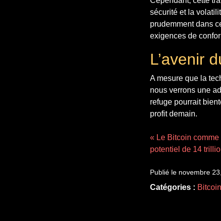
Cependant, cette tra
sécurité et la volat
prudemment dans cet
exigences de confor
L’avenir d
A mesure que la tech
nous verrons une ado
refuge pourrait bient
profit demain.
« Le Bitcoin comme 
potentiel de 14 trilli
Publié le novembre 23
Catégories :
Bitcoi