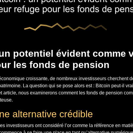
 un potentiel évident comme 
our les fonds de pension
 économique croissante, de nombreux investisseurs cherchent de
patrimoine. La question qui se pose alors est : Bitcoin peut-il vr
et article, nous examinerons comment les fonds de pension co
teuse.
une alternative crédible
les investisseurs ont considéré l’or comme la référence en matiè
ommence à se faire une place en tant qu’alternative numérique, a