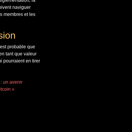
réglementation, la
oivent naviguer
rs membres et les
sion
 est probable que
en tant que valeur
 pourraient en tirer
: un avenir
itcoin »